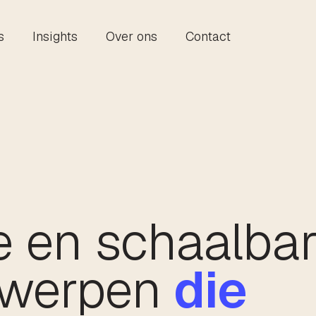
s
Insights
Over ons
Contact
e en schaalba
twerpen
die