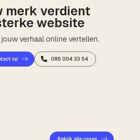
 merk verdient
sterke website
jouw verhaal online vertellen.
tact op
085 004 33 54
Bekijk alle cases