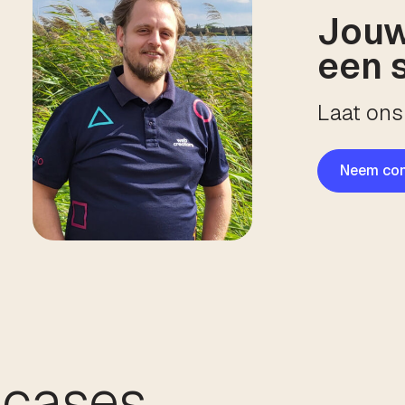
Jouw
een 
Laat ons 
Neem con
 cases