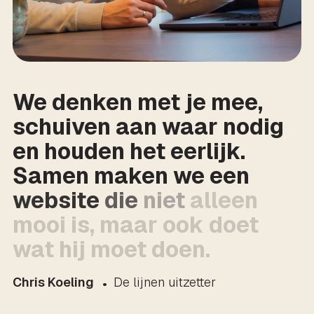
We
denken
met
je
mee,
schuiven
aan
waar
nodig
en
houden
het
eerlijk.
Samen
maken
we
een
website
die
niet
alleen
mooi
is,
maar
ook
doet
wat
hij
moet
doen.
Chris Koeling
De lijnen uitzetter